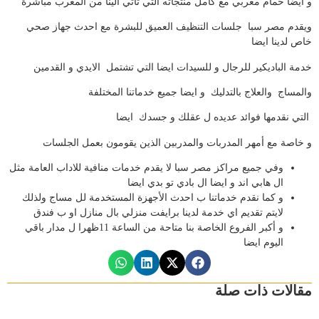
و ايضا حمام مغربي مع كامل منتجاته التي تاتي الينا من المغرب مباشرة
ويقدم مصر سبا جلسات التنظيف العميق للبشرة مع احدث جهاز صحي
خاص لدينا ايضا
خدمة الباديكير للرجال و للسيدات ايضا التي تشتمل الايدي و القدمين
والمساج والعلاج بالتدليك و ايضا جميع خدماتنا المختلفة
التي نقدمها فوائد عديده ل عقلك و جسدك ايضا
و خاصة مع أمهر المدربات والمدربين الذين يقومون بعمل الجلسات
وفي جميع مراكز مصر سبا لا يقدم خدمات منافية للاداب العامة مثل
ال هابي اند و ايضا ال بادي تو بدي ايضا
و كما نقدم خدماتنا ب احدث الأجهزة المستخدمة لل مساج ولذلك
لايتم تقديم اي خدمة لدينا برايفت منزلي بال منازل او ب فندق
و أكبر الفروع الخاصة بنا متاحة من الساعة 11ظهرا ل مدار باقي
اليوم ايضا
مقالات ذات صلة