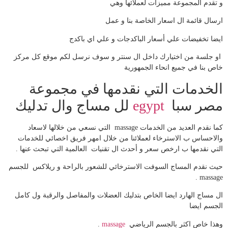
و تقدم المجموعة مميزات لعملائها وهي
ارسال قائمة ال اسعار الخاصة بنا و عمل
ايضا تخفيضات علي أسعار الباكدجات و علي اي باكدج
او جلسة من اختيارك داخل ال سنتر و سوف نرسل لكم موقع كل مركز
خاص بنا في جميع انحاء الجمهورية
الخدمات التي نقدمها في مجموعة
مصر سبا
egypt
لل مساج وال تدليك
كما نقدم العديد من الخدمات massage التي نسعي من خلالها لاسعاد
والاحساس ب الاسترخاء لعملائنا من خلال امهر فريق اخصائي للخدمات
التي نقدمها ب ارخص سعر و أحدث ال تقنيات العالمية التي تبحث عنها .
حيث نقدم المساج السوفت الاسترخائي للشعور بالراحة و ريلاكس للجسم
massage .
ال مساج الهارد ايضا الخاص بتدليك العضلات والمفاصل والرقبة ول كامل
الجسم ايضا
وهذا خاص اكثر بالجسم الرياضي
massage
.