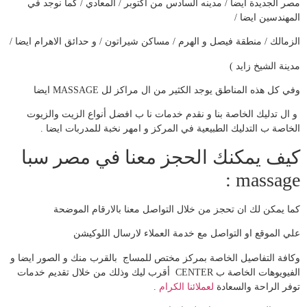
مصر الجديدة ايضا / مدينه السادس من اكتوبر / المعادي / كما نوجد في
المهندسين ايضا /
الزمالك / منطقة فيصل و الهرم / مساكن شيراتون / و حدائق الاهرام ايضا /
مدينة الشيخ زايد )
وفي كل هذه المناطق يوجد الكثير من ال مراكز لل MASSAGE ايضا
و ال تدليك الخاصة بنا و نقدم خدمات نا ب افضل أنواع الزيت والزيوت
الخاصة ب التدليك الطبيعية في المركز و امهر نخبة للمدربات ايضا .
كيف يمكنك الحجز معنا في مصر سبا
massage :
كما يمكن لك ان تحجز من خلال التواصل معنا بالارقام الموضحة
علي الموقع او التواصل مع خدمة العملاء لارسال اللوكيشن
وكافة التفاصيل الخاصة بمركز مختص للمساج بالقرب منك و الصور ايضا و
الفيويوهات الخاصة ب CENTER أقرب ليك وذلك من خلال تقديم خدمات
توفر الراحة والسعادة
لعملائنا الكرام
.