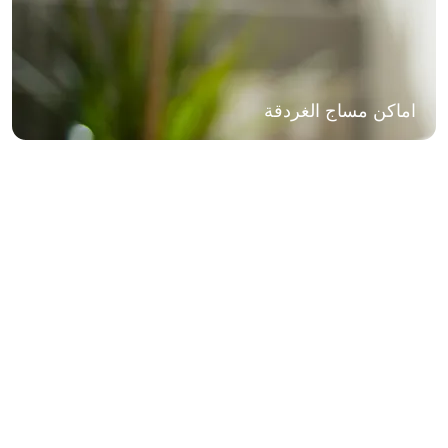
اماكن مساج الغردقة
مركز مساج مدينة نصر Violla