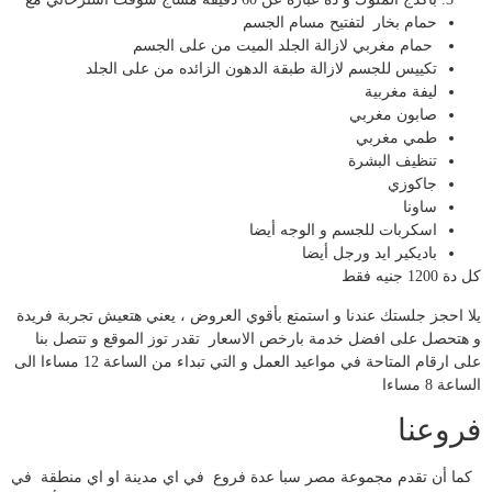
حمام بخار لتفتيح مسام الجسم
حمام مغربي لازالة الجلد الميت من على الجسم
تكييس للجسم لازالة طبقة الدهون الزائده من على الجلد
ليفة مغربية
صابون مغربي
طمي مغربي
تنظيف البشرة
جاكوزي
ساونا
اسكربات للجسم و الوجه أيضا
باديكير ايد ورجل أيضا
كل دة 1200 جنيه فقط
يلا احجز جلستك عندنا و استمتع بأقوي العروض ، يعني هتعيش تجربة فريدة
و هتحصل على افضل خدمة بارخص الاسعار تقدر توز الموقع و تتصل بنا
على ارقام المتاحة في مواعيد العمل و التي تبداء من الساعة 12 مساءا الى
الساعة 8 مساءا
فروعنا
كما أن تقدم مجموعة مصر سبا عدة فروع في اي مدينة او اي منطقة في