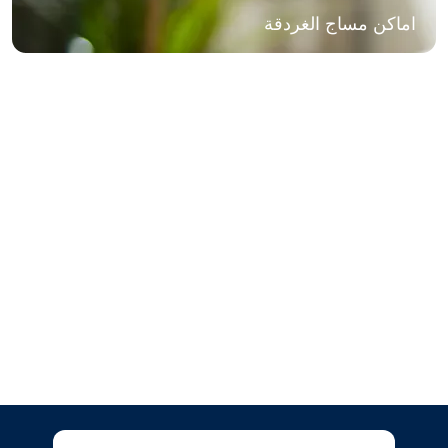
اماكن مساج الغردقة
مركز مساج مدينة نصر Violla