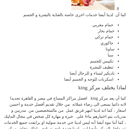
كما أن لدينا أيضا خدمات اخرى خاصة بالعناية بالبشرة و الجسم
حمام مغربي
حمام بخار
حمام تركي
جاكوزي
ساونا
سبا
تكييس للجسم
تنظيف للبشرة
باديكير لنساء و للرجال أيضا
اسكربات للوجه و الجسم أيضا
لماذا يختلف مركز king
كما أن يعد مركز king افضل مراكز المساج في مصر و القاهرة تحديدا
لانه دائما يسعى الى رضاء عملائه من خلال تقديم أفضل خدمة و احسن
اسعار ، كما انه لدينا امهر فريق عمل من مالمتخصصين من مدربين و
مدربات يتم اختيارهم بناءا على خبرة و مهارة كل شخص في مجال التدليك
، كما أننا ننوه أيضا أنه ليس لدينا خي خدمة منولية او برايفت جميع الخدمات
تتم داخل المركز وأيضا ليس لدينا خدمة بادي تو بادى ، لذلك يتخلف مركز